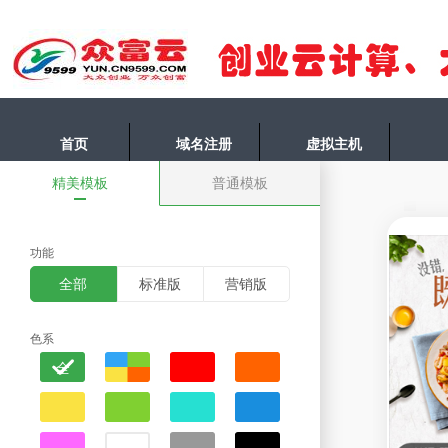
首页
域名注册
虚拟主机
精美模板
普通模板
功能
全部
标准版
营销版
色系
全
部