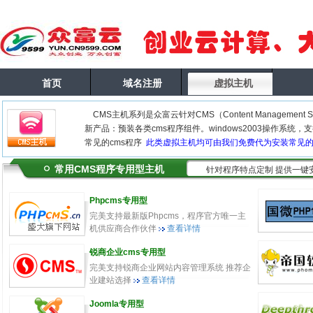
首页
域名注册
虚拟主机
CMS主机系列是众富云针对CMS（Content Managemen
新产品：预装各类cms程序组件。windows2003操作系统，支持动
常见的cms程序
此类虚拟主机均可由我们免费代为安装常见的
常用CMS程序专用型主机
针对程序特点定制 提供一键
Phpcms专用型
完美支持最新版Phpcms，程序官方唯一主
机供应商合作伙伴
查看详情
锐商企业cms专用型
完美支持锐商企业网站内容管理系统 推荐企
业建站选择
查看详情
Joomla专用型