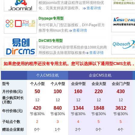
根据joomla官方建议程序运营环境特别优
化，完美支持该开源程序。
查看详情
Diypage专用型
年付可获入门型正版授权，DiY-Page官方
推荐专用linux主机
查看详情
DirCMS专用型
可获DirCMS内容管理系统价值1088元的商
用授权以及去除底部版权服务
查看详情
如果您使用的程序还没有专用主机。您可以选择以下通用型CMS主机
个人CMS主机
企业CMS主机
型号
个人小型
个人中型
企业中型
企业大型
企业门户型
50
100
160
220
430
月付价格(元)
最少购买时长
12
12
12
12
12
(月数)
420
840
1344
1848
3612
年付价格(元)
节省30%
节省30%
节省30%
节省30%
节省30%
子站点个数
2
3
4
5
5
赠送企业富邮
0个
1个
2个
0个
4个