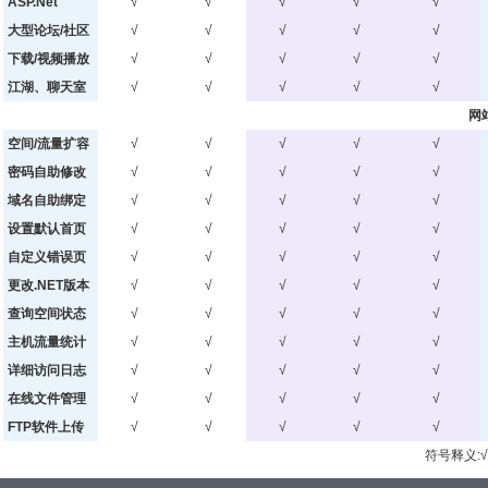
ASP.Net
√
√
√
√
√
大型论坛/社区
√
√
√
√
√
下载/视频播放
√
√
√
√
√
江湖、聊天室
√
√
√
√
√
网
空间/流量扩容
√
√
√
√
√
密码自助修改
√
√
√
√
√
域名自助绑定
√
√
√
√
√
设置默认首页
√
√
√
√
√
自定义错误页
√
√
√
√
√
更改.NET版本
√
√
√
√
√
查询空间状态
√
√
√
√
√
主机流量统计
√
√
√
√
√
详细访问日志
√
√
√
√
√
在线文件管理
√
√
√
√
√
FTP软件上传
√
√
√
√
√
符号释义:√